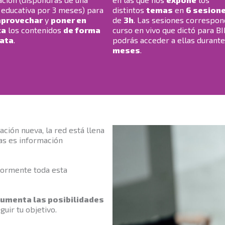
 educativa por 3 meses) para
distintos
temas
en
6 sesion
aprovechar
y
poner en
de
3h
. Las sesiones correspon
ca
los contenidos
de forma
curso en vivo que dictó para B
ata
.
podrás acceder a ellas durant
meses
.
ción nueva, la red está llena
ras es información
iormente toda esta
 aumenta las posibilidades
uir tu objetivo.