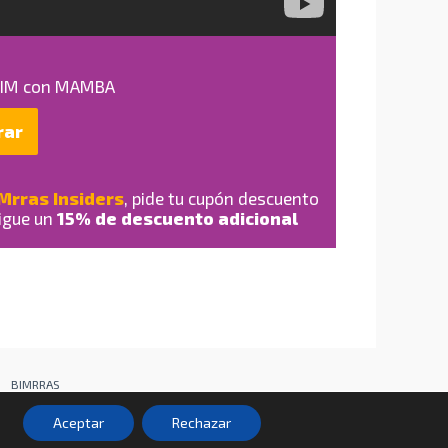
 BIM con MAMBA
rar
Mrras Insiders
, pide tu cupón descuento
sigue un
15% de descuento adicional
BIMRRAS
Aceptar
Rechazar