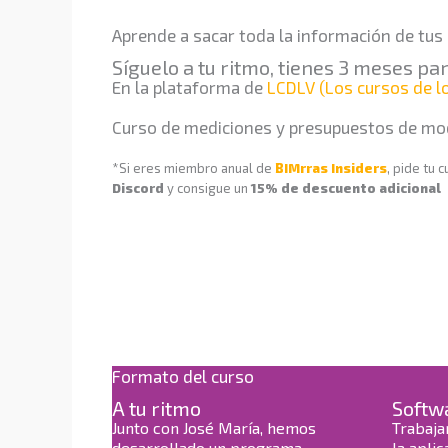
Ir
al
Aprende a sacar toda la información de t
contenido
Síguelo a tu ritmo, tienes 3 meses pa
En la plataforma de
LCDLV (Los cursos de lo
Curso de mediciones y presupuestos de m
*Si eres miembro anual de
BIMrras Insiders
, pide tu
Discord
y consigue un
15% de descuento adicional
Formato del curso
A tu ritmo
Softw
Junto con José María, hemos
Trabaja
desarrollado un programa
la apli