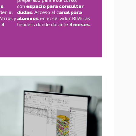
es
con
espacio para consultar
den al
dudas
: Acceso al c
anal para
IMrras
y
alumnos
en el servidor BIMrras
e
3
Insiders donde durante
3 meses
.