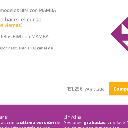
us modelos BIM con MAMBA
ra hacer el curso
s viernes)
odelos BIM con MAMBA
 cupón descuento en el
canal de
151,25
€
Comp
IVA incluido
are
3h/día
rás con la
última versión
de
Sesiones
grabadas
, con José
cación (dispondrás de una
en las que nos
expone
los