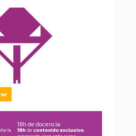
rar
18h de docencia
 María
18h
de
contenido exclusivo
,
preparado para este curso,