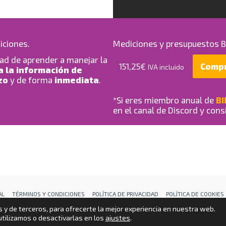
iciones.
Mediciones y presupuestos
dad de aprender a manejar la
151,25
€
Comp
IVA incluido
 la información de
zo
y de forma
inmediata
.
*Si eres miembro anual de
BI
en el canal de Discord y con
AL
TÉRMINOS Y CONDICIONES
POLÍTICA DE PRIVACIDAD
POLÍTICA DE COOKIES
as y de terceros, para ofrecerte la mejor experiencia en nuestra web.
COPYRIGHT © 2026
TIENDA OFICIAL BIMRRAS
|
CREDITS
tilizamos o desactivarlas en los
ajustes
.