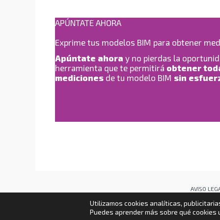
APÚNTATE AHORA
Exprime tus modelos BIM para obtener med
Apúntate ahora
y no pierdas la oportuni
herramienta que te permitirá
obtener toda
mediciones
de tu modelo BIM
sin esfuer
AVISO LEG
Utilizamos cookies analíticas, publicitari
Puedes aprender más sobre qué cookies u