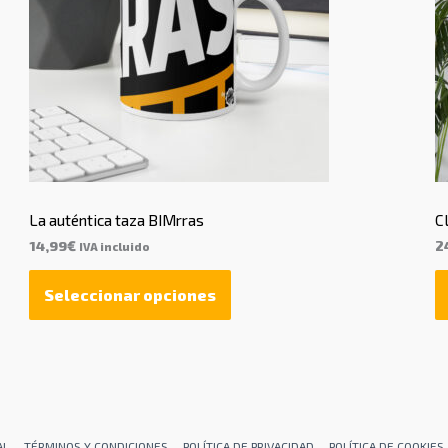
La auténtica taza BIMrras
C
14,99
€
2
IVA incluido
Seleccionar opciones
AL
TÉRMINOS Y CONDICIONES
POLÍTICA DE PRIVACIDAD
POLÍTICA DE COOKIES