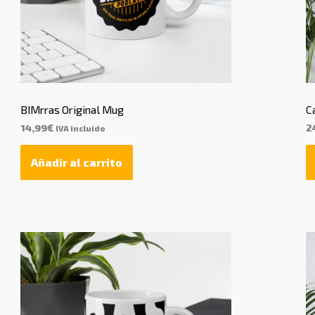
BIMrras Original Mug
C
14,99
€
2
IVA incluido
Añadir al carrito