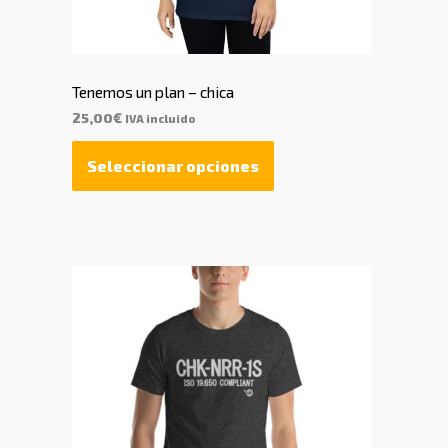
Tenemos un plan – chica
25,00
€
IVA incluido
Seleccionar opciones
Rango
de
precios:
desde
30,25€
hasta
33,88€